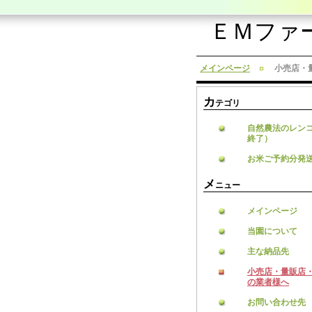
ＥＭファ
メインページ
小売店・
カ
テゴリ
自然農法のレン
終了）
お米ご予約分発
メ
ニュー
メインページ
当園について
主な納品先
小売店・量販店
の業者様へ
お問い合わせ先