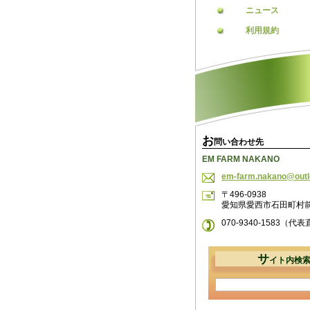
ニュース
利用規約
お
問い合わせ先
EM FARM NAKANO
em-farm.
nakano@o
ut
〒496-0938
愛知県愛西市石田町村
070-9340-1583（代
サ
イト内検