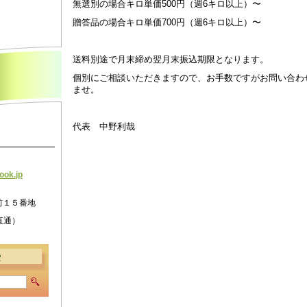
無選別の場合キロ単価500円（週6キロ以上）〜
贈答品の場合キロ単価700円（週6キロ以上）〜
送料別途で月末締め翌月末振込期限となります。
個別にご相談いただきますので、お手数ですがお問い合わ
ませ。
代表 中野利哉
look.j
p
前１５番地
表直通）
索