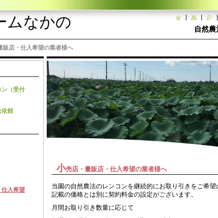
ームなかの
自然農
量販店・仕入希望の業者様へ
コン（受付
送依頼
小
売店・量販店・仕入希望の業者様へ
当園の自然農法のレンコンを継続的にお取り引きをご希望
・仕入希望
記載の価格とは別に契約料金の設定がございます。
月間お取り引き数量に応じて